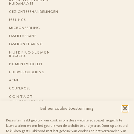
HUIDANALYSE
GEZICHTSBEHANDELINGEN
PEELINGS
MICRONEEDLING
LASERTHERAPIE
LASERONTHARING
HUIDPROBLEMEN
ROSACEA
PIGMENTVLEKKEN
HUIDVEROUDERING
ACNE
COUPEROSE
CONTACT
ALTEVEERSTRAAT 11
7906 CA HOOGEVEEN
Beheer cookie toestemming
INFO@BEAUTYSKINCARE.NL
Deze site maakt gebruik van cookies om deze website zo soepel mogelijk te
06 13 818 059
laten werken en om het gebruik van de website te analyseren. Door op akkoord
06 13 818 059
te klikken gaat u akkoord met het gebruik van cookies en het verzamelen van